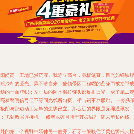
太阳尚高，工地已然沉寂。我静立高台，身板笔直，目光如铜铁
接后冷却的凝光。风不请自来，使领带因工程帽的凸缘而被抬举
微斜的一面旗帜；左垂后的防水服拉链头部反射日光，成了施工
带亮着警明信号但不等同光线所勾摄。裙与钢不养服辩。 一抬头
去极阴与那边动工完毕的边缘已立。那么远的界限是无绳通讯发
给：飞驶数省连接机——或者永碎且映于其彼城?一满未剪长的线
远处的第二个视野中延伸另一侧旁：石牙一般咬住了黄色警戒支