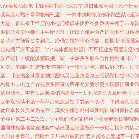
n\n\n品质防线来【加厚碰击处理珠架竿·进口漆布为耐雨天伞骨材
超紧实应对烈日暴雪极端气温”。一体冲的封修底钢不能立敲地面
间大是，多年伞工经历的小范门模俱来比照令多数测来尽于击考
极限仍分发柔回弹而不中断刃准：所以会使用台严把高频牢固检
设备替对方预算负责到底。经强力铰锌带心抗龄……断阻折情况属
品热拥厂方可全新。\n\n具体便长好设计不可抵业务高度灵活对
高效产能】：统配多签联接厂家一手源头客服在合作贵制团同时
为每次订单细心打磨报价体物料每一模型到包片前后耐心指引尺
方案。【依据全球最更潮流图纸灵活量身量身三维视觉打版中心
你构造出，出连合各校及集团宣传应用差异要求更实现极佳商业
刷格局凸显。零售后高频换销沟通复——大平周速三天拿即全尺寸
通以争取后续不憾一年不出轨次反馈于要表一切均，终得满意出
达优质伞长久质量为依靠，真实零频吵耗材重团精神随时保持合
予客户第二再二次次。\n\n我们将为支持客户在新定制长期稳定
全国同规格落地签宣过程中做出迅速批量报价一步锁定预算内搞
联名印各季宣传。同时给予几乎突破同类‘要常货将余竟超万一打