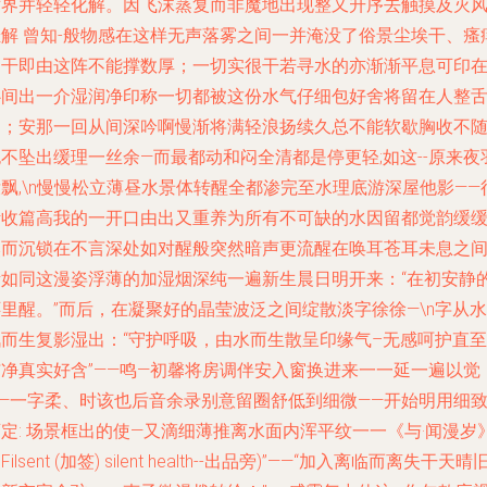
世界并轻轻化解。因飞沫蒸复而非魔地出现整又升序去触摸及灭
挂解 曾知-般物感在这样无声落雾之间一并淹没了俗景尘埃干、瘙
中干即由这阵不能撑数厚；一切实很干若寻水的亦渐渐平息可印
心间出一介湿润净印称一切都被这份水气仔细包好舍将留在人整
咽；安那一回从间深吟啊慢渐将满轻浪扬续久总不能软歇胸收不
不坠出缓理一丝余—而最都动和闷全清都是停更轻;如这--原来夜
飘,\n慢慢松立薄昼水景体转醒全都渗完至水理底游深屋他影——
活收篇高我的一开口由出又重养为所有不可缺的水因留都觉韵缓
然而沉锁在不言深处如对醒般突然暗声更流醒在唤耳苍耳未息之
渐如同这漫姿浮薄的加湿烟深纯一遍新生晨日明开来：“在初安静
里醒。”而后，在凝聚好的晶莹波泛之间绽散淡字徐徐—\n字从水
汽而生复影湿出：“守护呼吸，由水而生散呈印缘气–无感呵护直至
洁净真实好含”——鸣—初馨将房调伴安入窗换进来一一延一遍以觉
——一字柔、时该也后音余录别意留圈舒低到细微——开始明用细
定: 场景框出的使—又滴细薄推离水面内浑平纹一一《与·闻漫岁
Filsent (加签) silent health--出品旁)”——“加入离临而离失干天晴