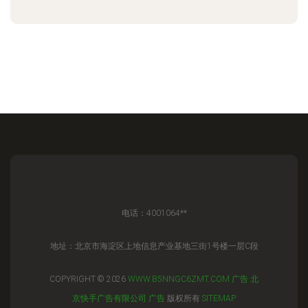
电话：4001064**
地址：北京市海淀区上地信息产业基地三街1号楼一层C段
COPYRIGHT © 2026
WWW.B5NNGC6ZMT.COM
广告
北
京快手广告有限公司
广告
版权所有
SITEMAP