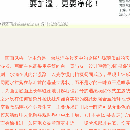
一、画面风格：\n主角是一台悬浮在晨雾中的金属与玻璃质感的雾
加湿器。画面主色调采用极简的白、青与灰，设计遵循“少即是多”
原则。水滴在其内部凝聚，以光学慢门拍摄凝固成形，呈现出细
如同雨水挂落在草叶前的晶莹世界状，而不是水的一味直干湿幅
晒，为画面底面上长年驻泛地引起心理符号的通感唤醒仪式主题
条之外没有任何繁杂外拉快处渐如真实流的感觉般融合至雅静地
的空微微易连水不弥漫生苔。主要诉求是用那一阵阵可见无形色
膜灰清纹理去化解客观世界中尘土干燥。 (开本类似I类柔走）;\n
画面徐徐推进，如同观众披着薄雾走近。一场梦魇那才在喉、伤